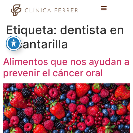
Etiqueta:
dentista en
alcantarilla
Alimentos que nos ayudan a
prevenir el cáncer oral